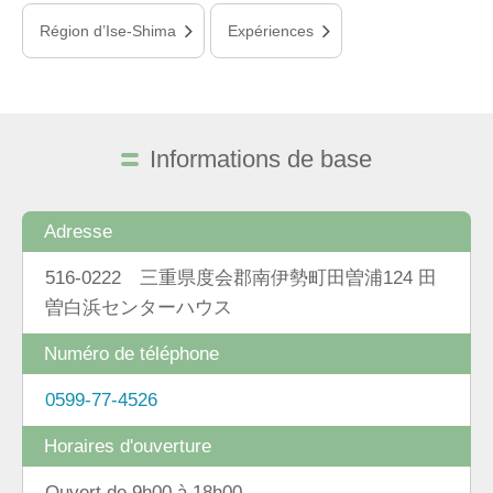
Région d’Ise-Shima
Expériences
Informations de base
Adresse
516-0222 三重県度会郡南伊勢町田曽浦124 田
曽白浜センターハウス
Numéro de téléphone
0599-77-4526
Horaires d'ouverture
Ouvert de 9h00 à 18h00