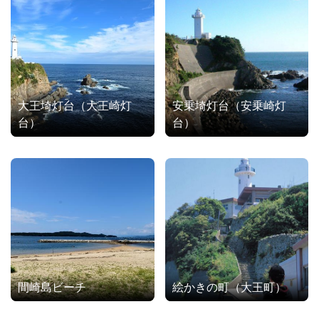
大王埼灯台（大王崎灯
安乗埼灯台（安乗崎灯
台）
台）
間崎島ビーチ
絵かきの町（大王町）