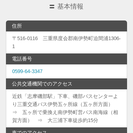
基本情報
住所
〒516-0116 三重県度会郡南伊勢町迫間浦1306-
1
電話番号
0599-64-3347
公共交通機関でのアクセス
近鉄「志摩磯部駅」下車、磯部バスセンターよ
り三重交通バス伊勢五ヶ所線（五ヶ所方面）
⇒ 五ヶ所で乗換え南伊勢町営バス南海線（相
賀方面） ⇒ 大三浦下車徒歩約15分
車でのアクセス