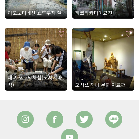
아오노미네산 쇼후쿠지 절
히코타키다이묘진
해녀 오두막체험(도시지마
섬)
오사쓰 해녀 문화 자료관