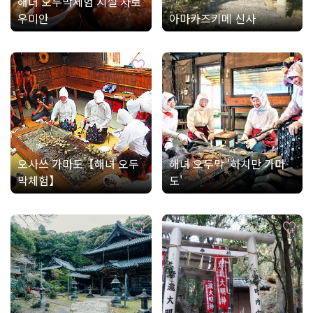
해녀 오두막체험 시설 사토
우미안
아마카즈키메 신사
오사쓰 가마도【해녀 오두
해녀 오두막 '하치만 가마
막체험】
도'