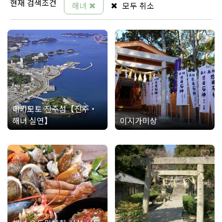
현재 검색조건
해녀
모두 취소
미키모토 진주섬【진주・
해녀 실연】
이시가미상