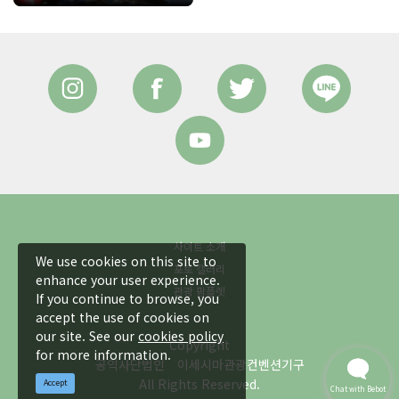
사이트 소개
We use cookies on this site to
포토 갤러리
enhance your user experience.
관광 팜플렛
If you continue to browse, you
accept the use of cookies on
our site. See our
cookies policy
Copyright
for more information.
공익사단법인 이세시마관광컨벤션기구
All Rights Reserved.
Accept
Chat with Bebot