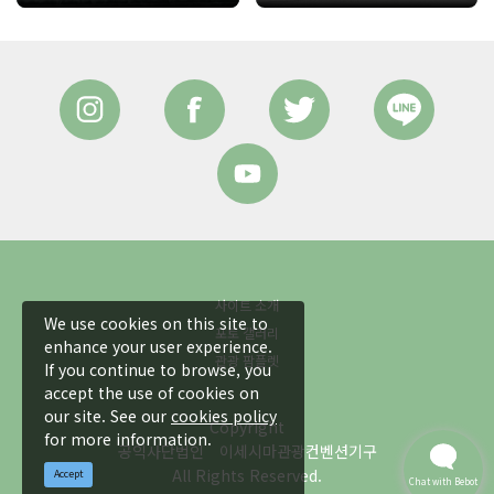
사이트 소개
We use cookies on this site to
포토 갤러리
enhance your user experience.
관광 팜플렛
If you continue to browse, you
accept the use of cookies on
our site. See our
cookies policy
Copyright
for more information.
공익사단법인 이세시마관광컨벤션기구
All Rights Reserved.
Accept
Chat with Bebot