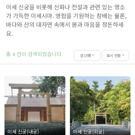
이세 신궁을 비롯해 신화나 전설과 관련 있는 명소
가 가득한 이세시마. 영험을 기원하는 참배는 물론,
바다와 산의 대자연 속에서 몸과 마음을 정돈하세
요.
총
건이 검색되었습니다.
4
並び順
표시 전환
이세 신궁(내궁)
이세 신궁(외궁)