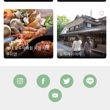
해녀 오두막체험 시설 사토
우미안
오하라이마치