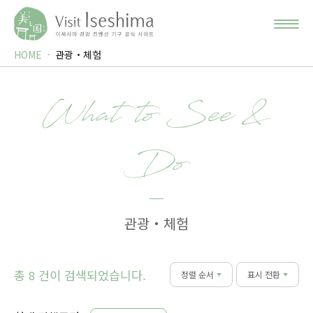
HOME
관광・체험
What to See &
Do
관광・체험
총
건이 검색되었습니다.
8
정렬 순서
표시 전환