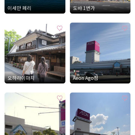
이세만 페리
도바 1번가
오하라이마치
Aeon Ago점