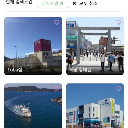
현재 검색조건
레스토랑
모두 취소
Toba점
외궁 참배길