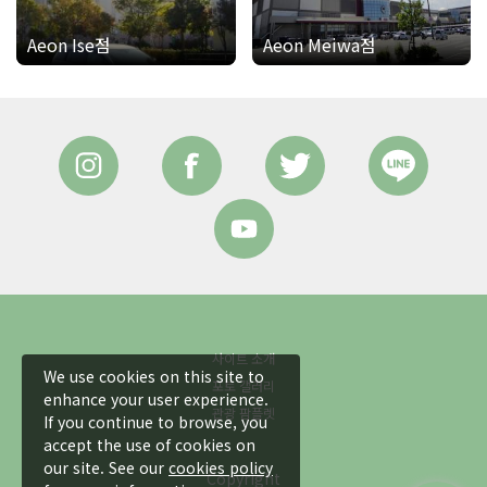
Aeon Ise점
Aeon Meiwa점
사이트 소개
We use cookies on this site to
포토 갤러리
enhance your user experience.
관광 팜플렛
If you continue to browse, you
accept the use of cookies on
our site. See our
cookies policy
Copyright