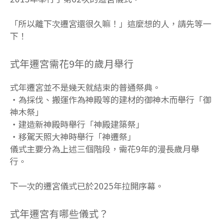
「所以離下次遷宮還很久嘛！」這麼想的人，請先等一
下！
式年遷宮需花9年的歲月舉行
式年遷宮並不是幾天就結束的普通祭典。
・為採伐、搬運作為神殿等的建材的御神木而舉行「御
神木祭」
・建造新神殿時舉行「神殿建築祭」
・移駕天照大神時舉行「神遷祭」
儀式主要分為上述三個階段，需花9年的漫長歲月舉
行。
下一次的遷宮儀式已於2025年拉開序幕。
式年遷宮有哪些儀式？