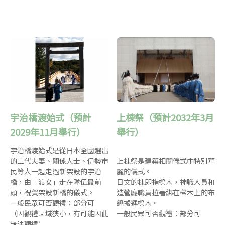
宇治橋渡始式（預計
上棟祭（預計2032年3月
2029年11月舉行）
舉行）
宇治橋渡始式是從日本全國選出
的三代夫妻、關係人士、伊勢市
上棟祭是建築相關儀式中特別華
民等人一起走過新架設的宇治
麗的儀式。
橋，由「渡女」走在隊伍最前
日文的棟即指樑木，神職人員和
頭，祝賀架設新橋的儀式。
造營廳職員拉著綁在樑木上的布
一般民眾可否觀禮：部分可
繩搬運樑木。
（因觀禮區域狹小，有可能因此
一般民眾可否觀禮：部分可
無法觀禮）