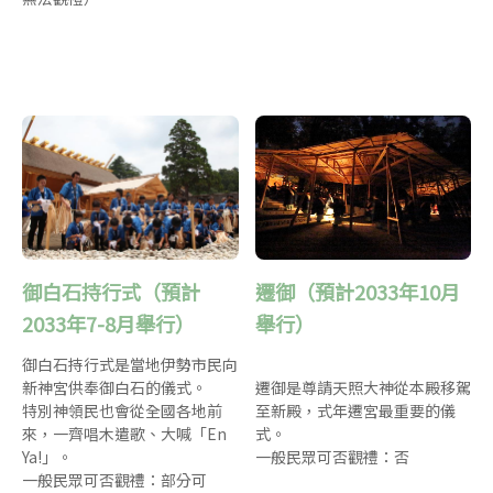
御白石持行式（預計
遷御（預計2033年10月
2033年7-8月舉行）
舉行）
御白石持行式是當地伊勢市民向
新神宮供奉御白石的儀式。
遷御是尊請天照大神從本殿移駕
特別神領民也會從全國各地前
至新殿，式年遷宮最重要的儀
來，一齊唱木遣歌、大喊「En
式。
Ya!」。
一般民眾可否觀禮：否
一般民眾可否觀禮：部分可