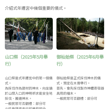
介紹式年遷宮中幾個重要的儀式。
山口祭（2025年5月舉
御杣始祭（2025年6月舉
行）
行）
山口祭是式年遷宮中的第一個儀
御杣始祭是正式採伐神木的儀
式。
式，預定在木曾舉行。
為採伐作為建材的神木，向坐鎮
首先，會先採伐製作神體寄宿器
於山巒入口的神明祈求能安全地
具用的檜木。
採伐、搬運神木。
一般民眾可否觀禮：部分可
一般民眾可否觀禮：部分可
※從參拜道步行前進的部分