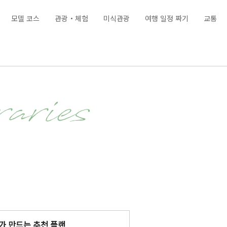
모델 코스
관광・체험
미식관광
여행 일정 짜기
교통
aries
)가 만드는 추천 플랜