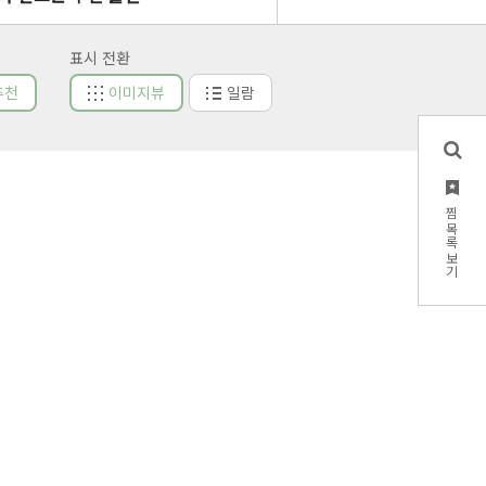
표시 전환
추천
이미지뷰
일람
찜 목록 보기