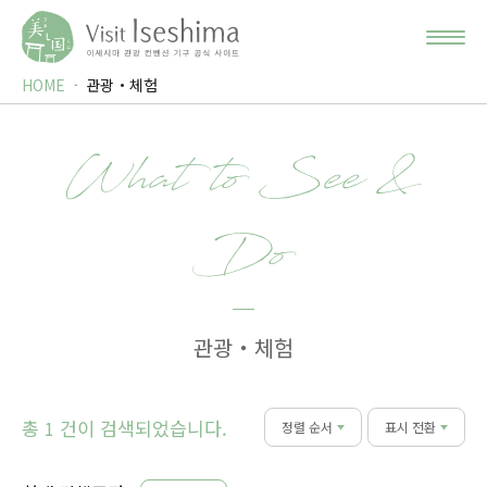
HOME
관광・체험
What to See &
Do
관광・체험
총
건이 검색되었습니다.
1
정렬 순서
표시 전환