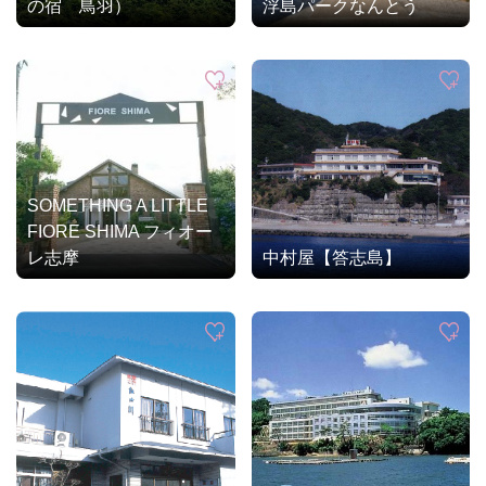
の宿 鳥羽）
浮島パークなんとう
SOMETHING A LITTLE
FIORE SHIMA フィオー
レ志摩
中村屋【答志島】