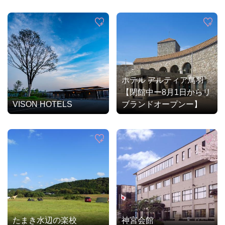
ホテル アルティア鳥羽
【閉館中ー8月1日からリ
VISON HOTELS
ブランドオープンー】
たまき水辺の楽校
神宮会館