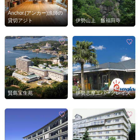
Anchor.(アンカー)漁師の
貸切アジト
伊勢山上 飯福田寺
賢島宝生苑
伊勢志摩エバーグレイズ