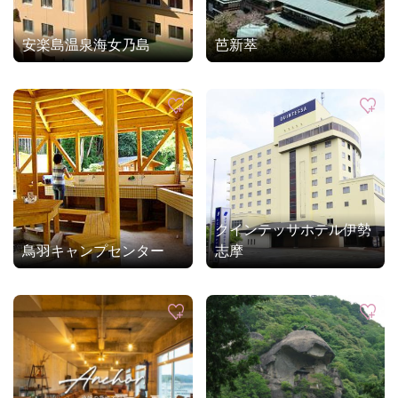
安楽島温泉海女乃島
芭新萃
クインテッサホテル伊勢
鳥羽キャンプセンター
志摩