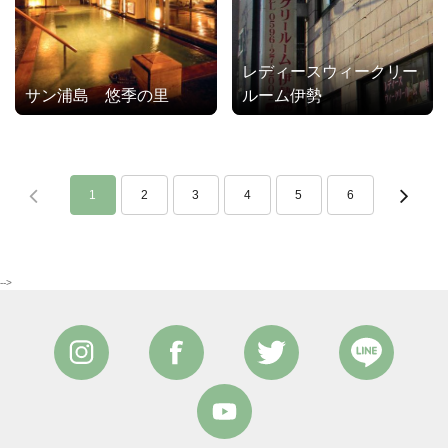
レディースウィークリー
サン浦島 悠季の里
ルーム伊勢
1
2
3
4
5
6
-->