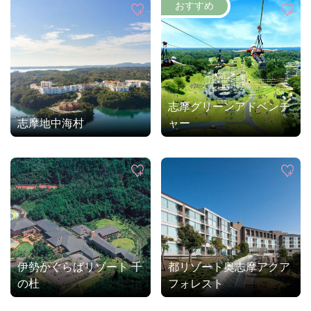
志摩グリーンアドベンチ
志摩地中海村
ャー
伊勢かぐらばリゾート 千
都リゾート奥志摩アクア
の杜
フォレスト