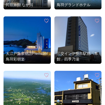
民宿旅館 なか川
鳥羽グランドホテル
大江戸温泉物語Premium
三交イン伊勢市駅前「本
鳥羽彩朝楽
館」四季乃湯