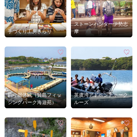
ストーンハンター伊勢志
手づくり工房きらり
摩
釣り堀体験（賢島フィッ
英虞湾アドベンチャーク
シングパーク海遊苑）
ルーズ