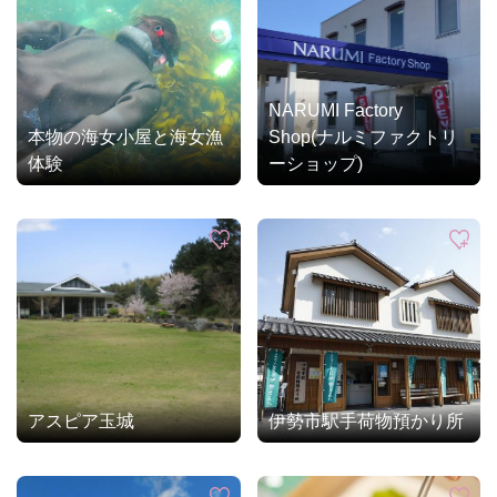
NARUMI Factory
本物の海女小屋と海女漁
Shop(ナルミファクトリ
体験
ーショップ)
アスピア玉城
伊勢市駅手荷物預かり所