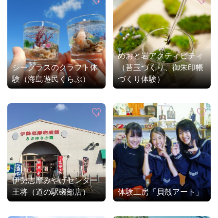
めおと岩アクティビティ
シーグラスのクラフト体
（苔玉づくり、御朱印帳
験（海島遊民くらぶ）
づくり体験）
伊勢志摩みやげセンター
王将（道の駅磯部店）
体験工房「貝殻アート」