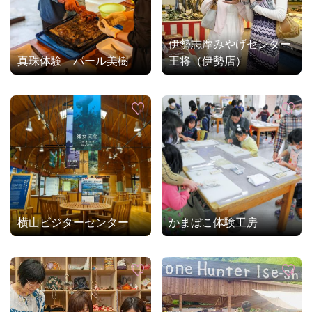
伊勢志摩みやげセンター
真珠体験 パール美樹
王将（伊勢店）
横山ビジターセンター
かまぼこ体験工房