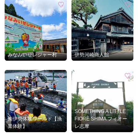
みなみいせレジャー村
伊勢河崎商人館
SOMETHING A LITTLE
南伊勢体験ワールド【漁
FIORE SHIMA フィオー
業体験】
レ志摩