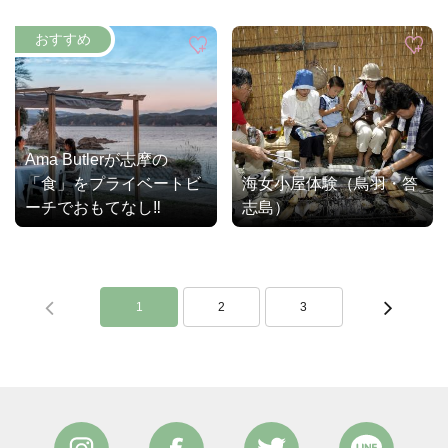
Ama Butlerが志摩の
「食」をプライベートビ
海女小屋体験（鳥羽・答
ーチでおもてなし‼
志島）
1
2
3