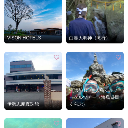
VISON HOTELS
白瀧大明神（滝行）
漁師船 DE無人島シュノ
ーケルツアー（海島遊民
伊勢志摩真珠館
くらぶ）