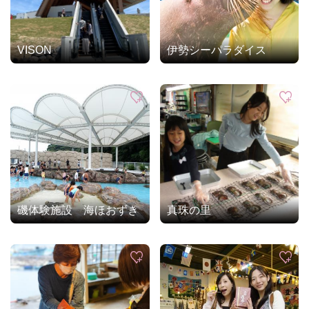
VISON
伊勢シーパラダイス
磯体験施設 海ほおずき
真珠の里