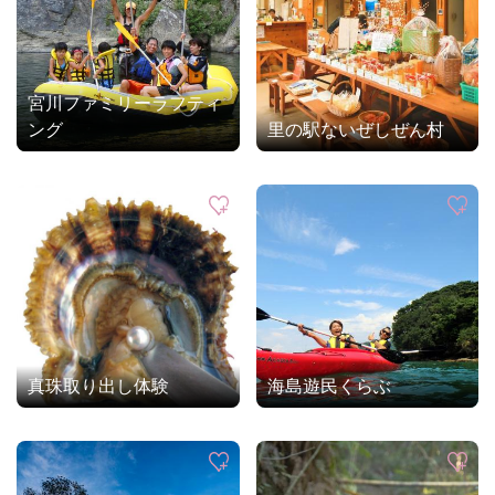
宮川ファミリーラフティ
ング
里の駅ないぜしぜん村
真珠取り出し体験
海島遊民くらぶ