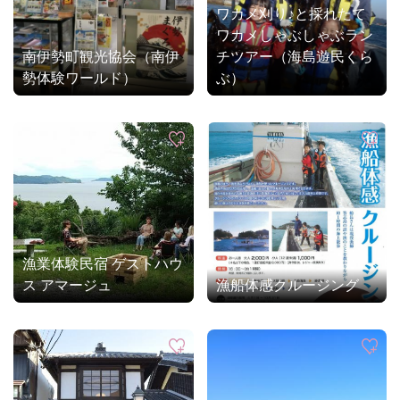
ワカメ刈り♪と採れたて
ワカメしゃぶしゃぶラン
南伊勢町観光協会（南伊
チツアー（海島遊民くら
勢体験ワールド）
ぶ）
漁業体験民宿 ゲストハウ
ス アマージュ
漁船体感クルージング