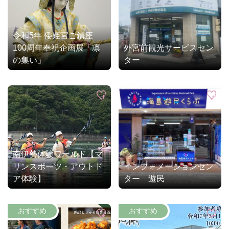
令和5年 倭姫宮ご鎮座
100周年奉祝企画展「凛
外宮前観光サービスセン
の集い」
ター
南伊勢体験ワールド【マ
リンスポーツ・アウトド
インフォメーションセン
ア体験】
ター 遊民