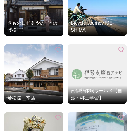
きもの日和あやの（おか
Bicycle Journey ISE-
げ横丁）
SHIMA
南伊勢体験ワールド【自
若松屋 本店
然・郷土学習】