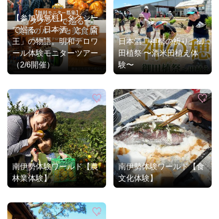
【参加費無料】タクシー
で巡る「日本酒」と「斎
王」の物語。明和テロワ
日本酒「神都の祈り」御
ール体験モニターツアー
田植祭 〜酒米田植え体
（2/6開催）
験〜
南伊勢体験ワールド【農
南伊勢体験ワールド【食
林業体験】
文化体験】