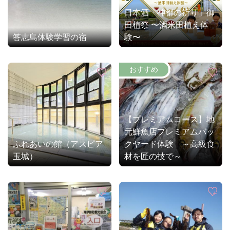
日本酒「神都の祈り」御
田植祭 〜酒米田植え体
答志島体験学習の宿
験〜
【プレミアムコース】地
元鮮魚店プレミアムバッ
ふれあいの館（アスピア
クヤード体験 ～高級食
玉城）
材を匠の技で～