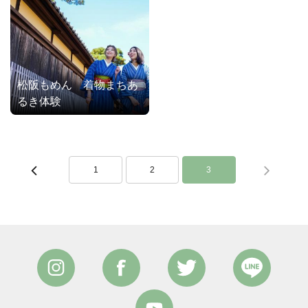
松阪もめん 着物まちあ
るき体験
1
2
3