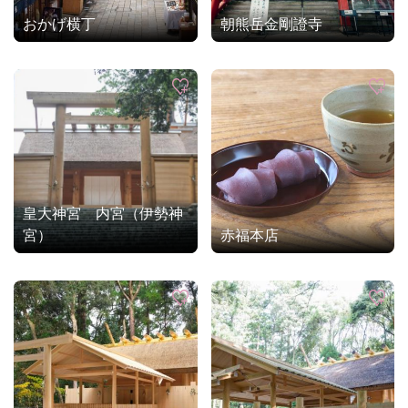
おかげ横丁
朝熊岳金剛證寺
皇大神宮 内宮（伊勢神
宮）
赤福本店