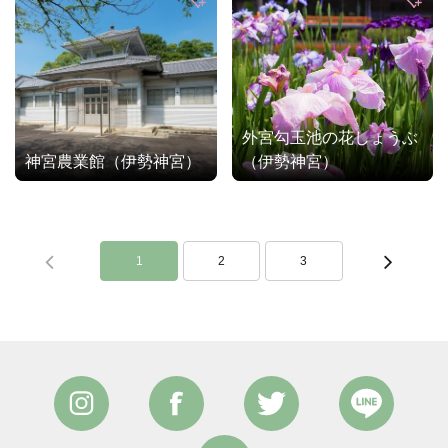
外宮勾玉池の花しょうぶ
神宮農業館（伊勢神宮）
（伊勢神宮）
1
2
3