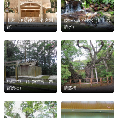
土宮（伊勢神宮 外宮別
倭姫伝説の神水（川上の
宮）
清水）
朽羅神社（伊勢神宮 内
宮摂社）
清盛楠