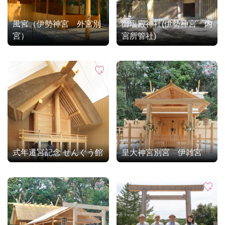
風宮（伊勢神宮 外宮別
御塩殿神社(伊勢神宮 内
宮）
宮所管社)
式年遷宮記念 せんぐう館
皇大神宮別宮 伊雑宮