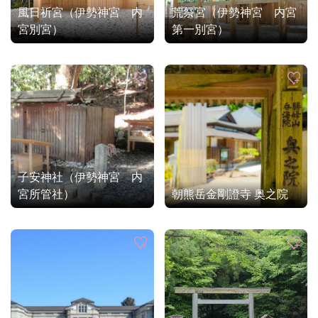
風日祈宮（伊勢神宮 内
荒祭宮（伊勢神宮 内宮
宮別宮）
第一別宮）
子安神社（伊勢神宮 内
宮所管社）
朝熊岳金剛證寺 奥之院