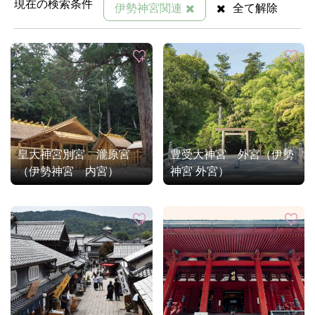
現在の検索条件
伊勢神宮関連
全て解除
皇大神宮別宮 瀧原宮
豊受大神宮 外宮（伊勢
（伊勢神宮 内宮）
神宮 外宮）