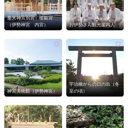
皇大神宮別宮 倭姫宮
（伊勢神宮 内宮）
お伊勢さん観光案内人
宇治橋からの日の出（冬
神宮美術館（伊勢神宮）
至の頃）