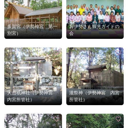
多賀宮（伊勢神宮 第一
お伊勢さん観光ガイドの
別宮）
会
大山祇神社（伊勢神宮
瀧祭神（伊勢神宮 内宮
内宮所管社）
所管社）