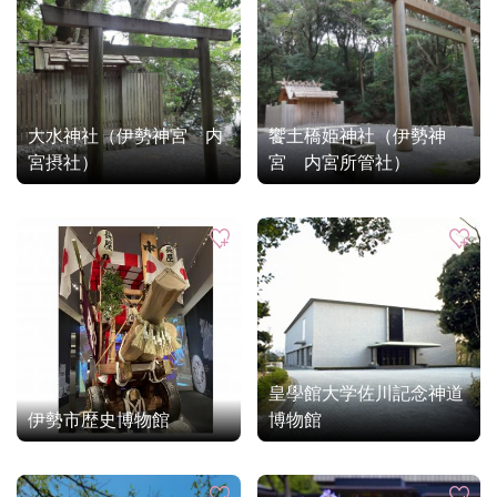
大水神社（伊勢神宮 内
饗土橋姫神社（伊勢神
宮摂社）
宮 内宮所管社）
皇學館大学佐川記念神道
伊勢市歴史博物館
博物館