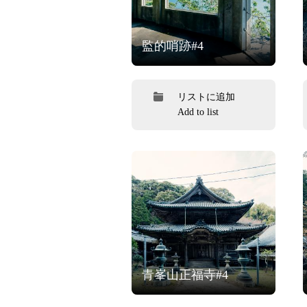
監的哨跡#4
リストに追加
Add to list
青峯山正福寺#4