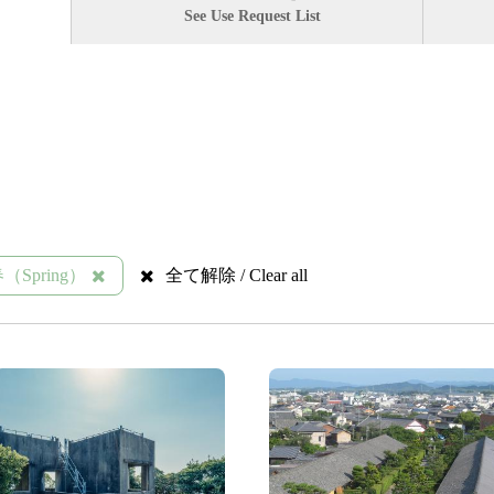
See Use Request List
（Spring）
全て解除 / Clear all