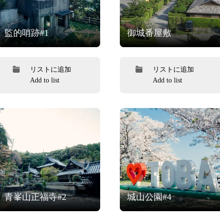
監的哨跡#1
御城番屋敷
リストに追加
リストに追加
Add to list
Add to list
青峯山正福寺#2
城山公園#4