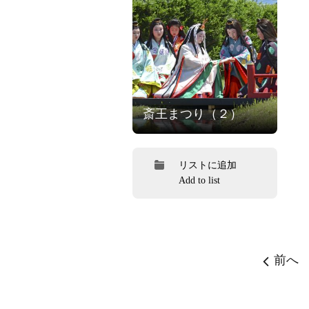
斎王まつり（２）
リストに追加
Add to list
前へ