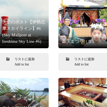
天空のポスト【伊勢志
摩スカイライン】#6
(Sky Mailpost at
Iseshima Sky Line #6)
斎王まつり（６）
リストに追加
リストに追加
Add to list
Add to list