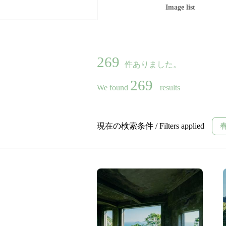
Image list
269
件ありました。
269
We found
results
現在の検索条件 / Filters applied
春