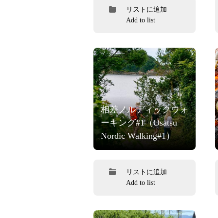
リストに追加
Add to list
相差ノルディックウォ
ーキング#1（Osatsu
Nordic Walking#1）
リストに追加
Add to list