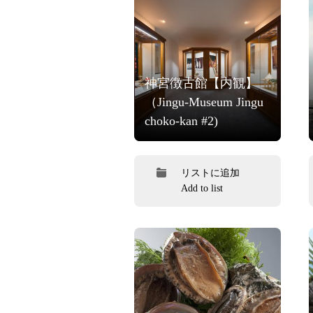
神宮徴古館【内観】
（Jingu-Museum Jingu
choko-kan #2)
リストに追加
Add to list