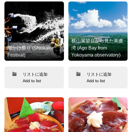
横山展望台から見た英虞
潮かけ祭り (Shiokake
湾 (Ago Bay from
Festival)
Yokoyama observatory)
リストに追加
リストに追加
Add to list
Add to list