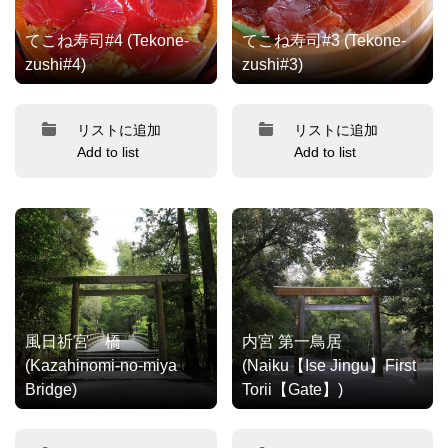
てこね寿司#4 (Tekone-
てこね寿司#3 (Tekone-
zushi#4)
zushi#3)
リストに追加
リストに追加
Add to list
Add to list
風日祈宮 橋
内宮 第一鳥居
(Kazahinomi-no-miya
(Naiku【Ise Jingu】First
Bridge)
Torii【Gate】)