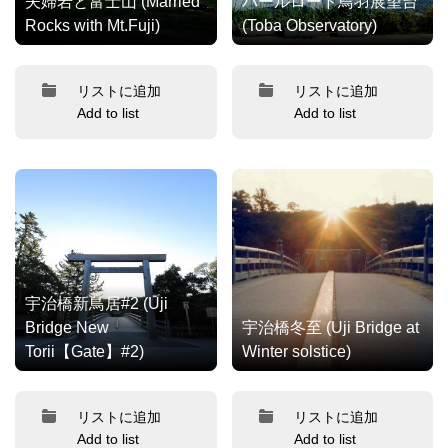
夫婦岩と富士山 (Married
パールロード鳥羽展望台
Rocks with Mt.Fuji)
(Toba Observatory)
リストに追加
リストに追加
Add to list
Add to list
宇治橋新鳥居#2 (Uji
Bridge New
宇治橋冬至 (Uji Bridge at
Torii【Gate】#2)
Winter solstice)
リストに追加
リストに追加
Add to list
Add to list