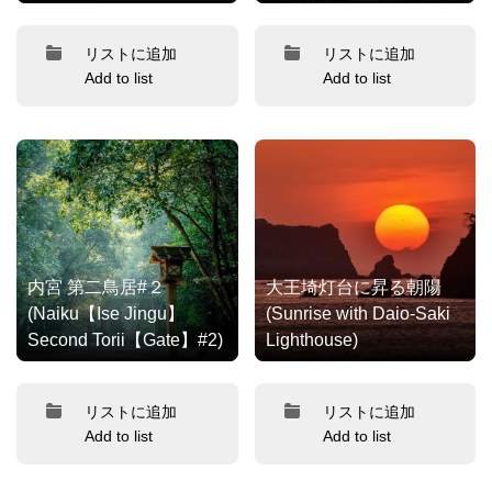
リストに追加
リストに追加
Add to list
Add to list
内宮 第二鳥居#２
大王埼灯台に昇る朝陽
(Naiku【Ise Jingu】
(Sunrise with Daio-Saki
Second Torii【Gate】#2)
Lighthouse)
リストに追加
リストに追加
Add to list
Add to list