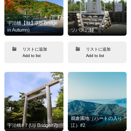
宇治橋【秋】(Uji Bridge
in Autumn)
ツバスの鐘
リストに追加
リストに追加
Add to list
Add to list
鵜倉園地（ハートの入り
宇治橋#７(Uji Bridge#7)
江）#2