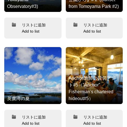
Observatory#3)
from Tomoyama Park #2)
リストに追加
リストに追加
Add to list
Add to list
Anchor.漁師の貸切アジ
ト#5（”Anchor”
Fisherman's chartered
英虞湾の夏
hideout#5）
リストに追加
リストに追加
Add to list
Add to list