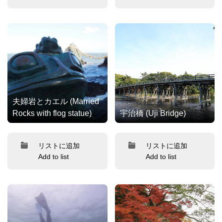
夫婦岩とカエル (Married
Rocks with flog statue)
宇治橋 (Uji Bridge)
リストに追加
リストに追加
Add to list
Add to list