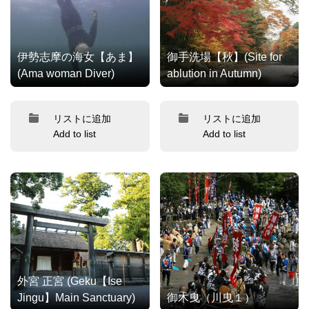
伊勢志摩の海女【あま】
御手洗場【秋】(Site for
(Ama woman Diver)
ablution in Autumn)
リストに追加
リストに追加
Add to list
Add to list
外宮 正宮 (Geku【Ise
Jingu】Main Sanctuary)
御木曳（川曳１）