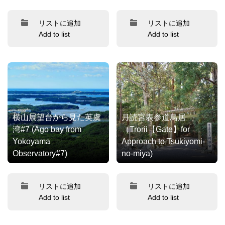
リストに追加
リストに追加
Add to list
Add to list
横山展望台から見た英虞
月読宮表参道鳥居
湾#7 (Ago bay from
（Trorii【Gate】for
Yokoyama
Approach to Tsukiyomi-
Observatory#7)
no-miya)
リストに追加
リストに追加
Add to list
Add to list