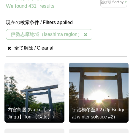
並び順 Sort by
We found
results
431
現在の検索条件 / Filters applied
伊勢志摩地域（Iseshima region）
全て解除 / Clear all
内宮鳥居 (Naiku【Ise
宇治橋冬至#２(Uji Bridge
Jingu】Torii【Gate】)
at winter solstice #2)