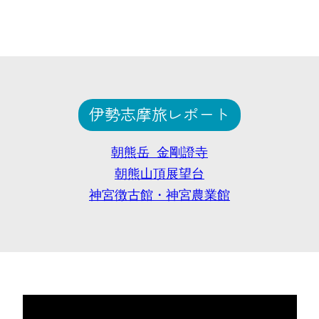
伊勢志摩旅レポート
朝熊岳 金剛證寺
朝熊山頂展望台
神宮徴古館・神宮農業館