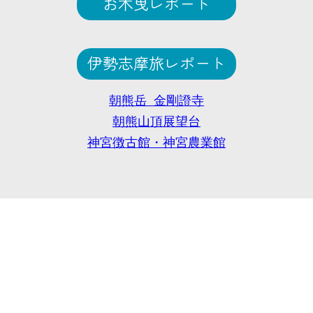
お木曳レポート
伊勢志摩旅レポート
朝熊岳 金剛證寺
朝熊山頂展望台
神宮徴古館・神宮農業館