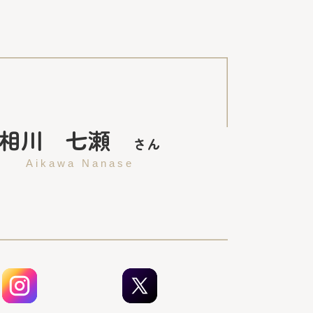
相川 七瀬
さん
Aikawa Nanase