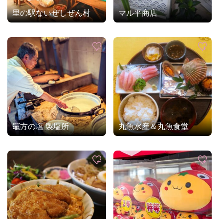
里の駅ないぜしぜん村
マル平商店
竈方の塩 製塩所
丸魚水産＆丸魚食堂