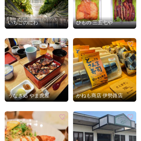
いちごのにわ
ひもの 三五七や
うなぎ処 やま虎屋
かねも商店 伊勢路店