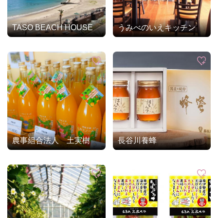
TASO BEACH HOUSE
うみべのいえキッチン
農事組合法人 土実樹
長谷川養蜂