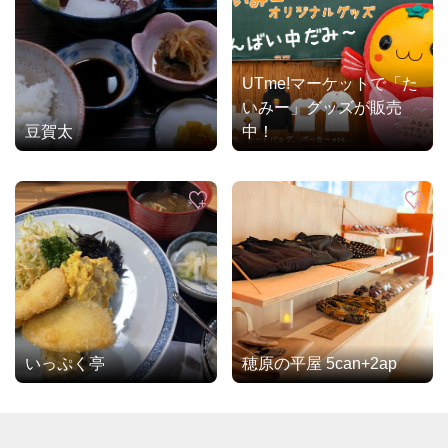
UTme!マーケットで「た
いみー」グッズが販売
豆賀太
中！
いっぷく亭
穂原の平屋 5can+2ap