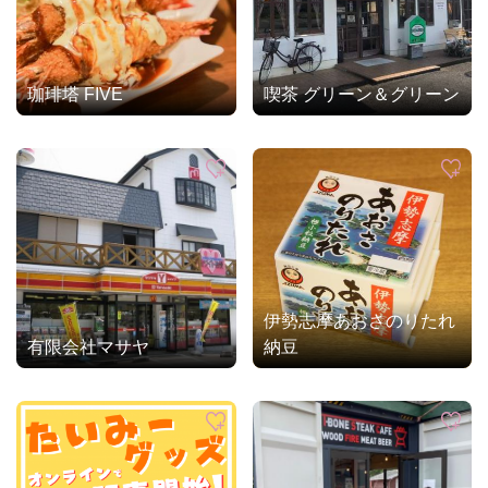
珈琲塔 FIVE
喫茶 グリーン＆グリーン
伊勢志摩あおさのりたれ
有限会社マサヤ
納豆