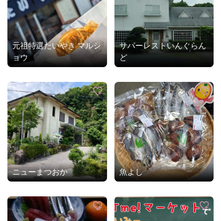
元祖特選たいやき マルシ
サパーレストいんぐらん
ョウ
ど
ニューまつおか
魚よし