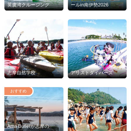
英虞湾クルージング
ールin南伊勢2026
志摩自然学校
アリストダイバーズ
Ama Butlerが志摩の