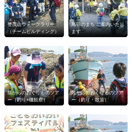
登茂山ウォークラリー
鳥羽のまち ご案内いたし
（チームビルディング）
ます
島からのおくりものツア
島からのおくりものツア
ー（釣り+磯観察）
ー（釣り・散策）