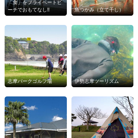
「食」をプライベートビ
ーチでおもてなし‼
魚つかみ（立て干し）
志摩パークゴルフ場
伊勢志摩ツーリズム