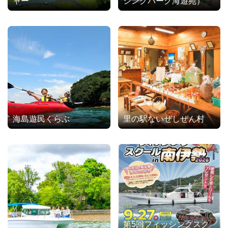
ャー
シングパーク海遊苑）
海島遊民くらぶ
里の駅ないぜしぜん村
第5回フィッシングスク