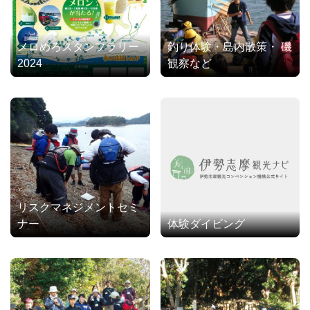
メロめろスタンプラリー
釣り体験・島内散策・ 磯
2024
観察など
リスクマネジメントセミ
ナー
体験ダイビング