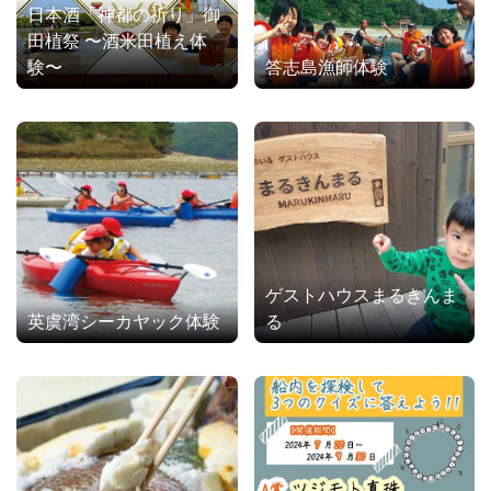
日本酒「神都の祈り」御
田植祭 〜酒米田植え体
験〜
答志島漁師体験
ゲストハウスまるきんま
英虞湾シーカヤック体験
る