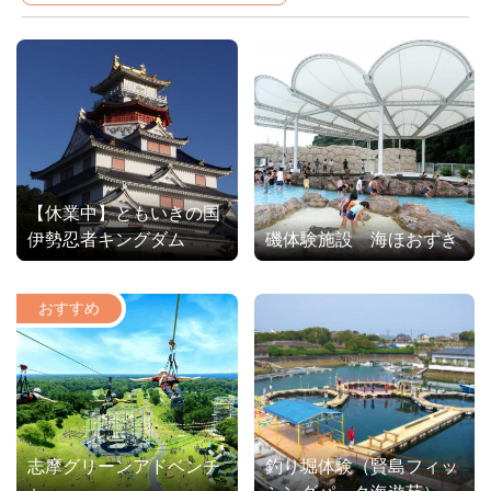
【休業中】ともいきの国
伊勢忍者キングダム
磯体験施設 海ほおずき
志摩グリーンアドベンチ
釣り堀体験（賢島フィッ