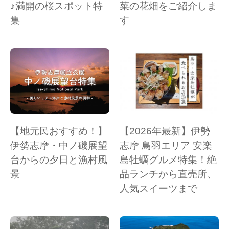
♪満開の桜スポット特
菜の花畑をご紹介しま
集
す
【地元民おすすめ！】
【2026年最新】伊勢
伊勢志摩・中ノ磯展望
志摩 鳥羽エリア 安楽
台からの夕日と漁村風
島牡蠣グルメ特集！絶
景
品ランチから直売所、
人気スイーツまで