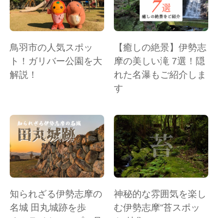
鳥羽市の人気スポッ
【癒しの絶景】伊勢志
ト！ガリバー公園を大
摩の美しい滝 7選！隠
解説！
れた名瀑もご紹介しま
す
知られざる伊勢志摩の
神秘的な雰囲気を楽し
名城 田丸城跡を歩
む伊勢志摩“苔スポッ