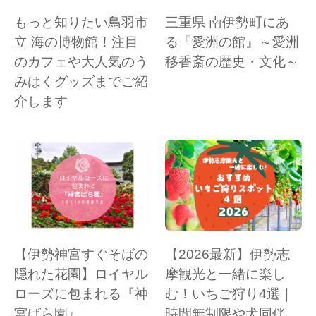
もっと知りたい鳥羽市
三重県 南伊勢町にあ
立 海の博物館！注目
る『愛洲の館』～愛洲
のカフェや大人気のう
移香斎の歴史・文化～
みはくグッズまでご紹
介します
【伊勢神宮すぐそばの
【2026最新】伊勢志
隠れた花園】ロイヤル
摩観光と一緒に楽し
ローズに包まれる『神
む！いちご狩り4選｜
宮ばら園』
時間無制限や犬同伴