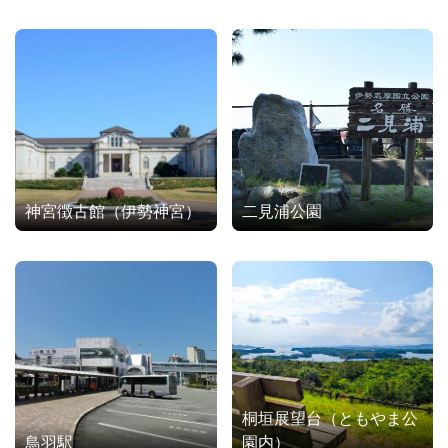
神宮徴古館（伊勢神宮）
二見浦公園
桐垣展望台（ともやま公
鳥羽駅
園内）