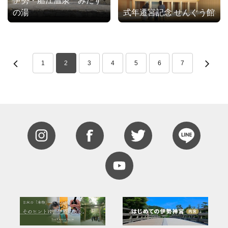
伊勢・船江温泉 みたす
の湯
式年遷宮記念 せんぐう館
1
2
3
4
5
6
7