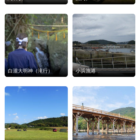
白瀧大明神（滝行）
小浜漁港