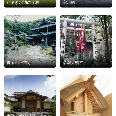
たまき水辺の楽校
宇治橋
青峯山正福寺
彦瀧大明神