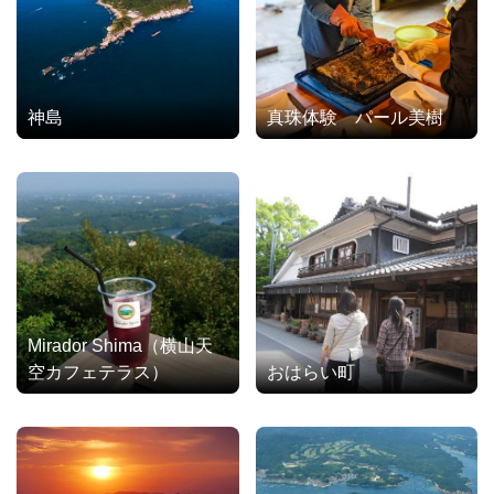
神島
真珠体験 パール美樹
Mirador Shima（横山天
空カフェテラス）
おはらい町