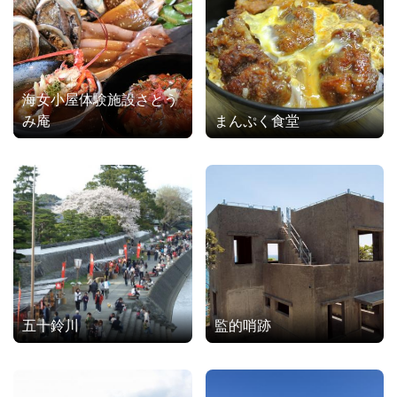
海女小屋体験施設さとう
み庵
まんぷく食堂
五十鈴川
監的哨跡