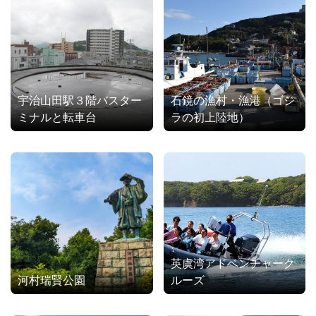
宇治山田駅３階バスター
石鏡の漁村・漁港（ゴジ
ミナルと転車台
ラの初上陸地）
英虞湾アドベンチャーク
河村瑞賢公園
ルーズ