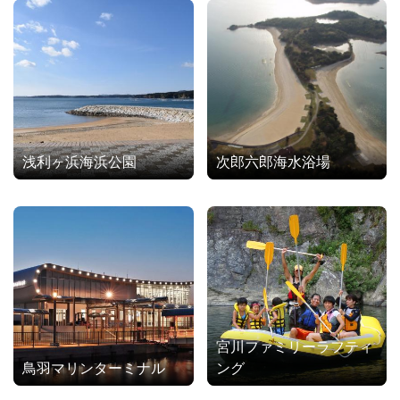
浅利ヶ浜海浜公園
次郎六郎海水浴場
宮川ファミリーラフティ
鳥羽マリンターミナル
ング