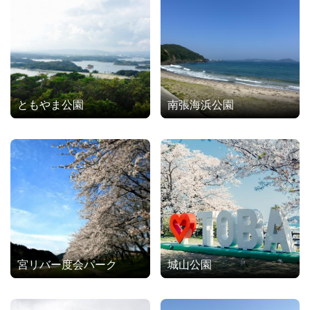
ともやま公園
南張海浜公園
宮リバー度会パーク
城山公園