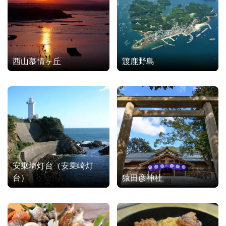
西山慕情ヶ丘
渡鹿野島
安乗埼灯台（安乗崎灯
台）
猿田彦神社