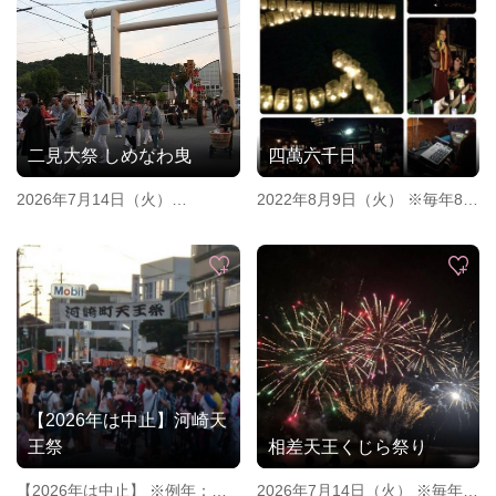
二見大祭 しめなわ曳
四萬六千日
2026年7月14日（火）
2022年8月9日（火） ※毎年8月
※雨天決行、荒天の場合のみ15
9日
日(水)に延期します。
※毎年7月14日
【2026年は中止】河崎天
王祭
相差天王くじら祭り
【2026年は中止】 ※例年：毎
2026年7月14日（火） ※毎年7