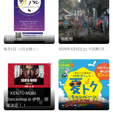
朔日バル
御船祭
毎月1日（1月を除く）
2026年3月6日(土) ※旧暦1月18
日
「KENTO MORI
Danceshop in 伊勢」開
伊勢湾フェリー夏トクキ
催決定！！
ャンペーン