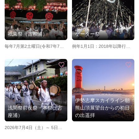
祇園祭（古和浦）
ゲーター祭
毎年7月第2土曜日(令和7年7月
例年1月1日：2018年以降行わ
12日(土))
れておりません。
伊勢志摩スカイライン朝
浅間祭前夜祭・本祭（方
熊山頂展望台からの初日
座浦）
の出遥拝
2026年7月4日（土）～ 5日
（日）