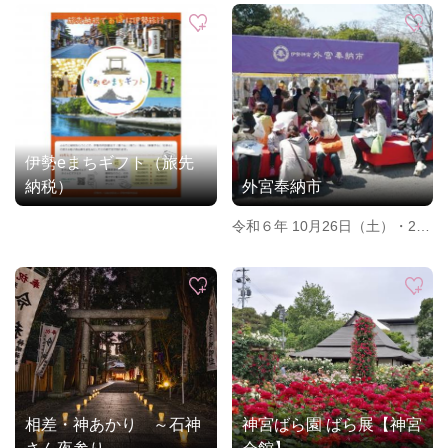
伊勢eまちギフト（旅先
納税）
外宮奉納市
令和６年 10月26日（土）・27
日（日）
相差・神あかり ～石神
神宮ばら園 ばら展【神宮