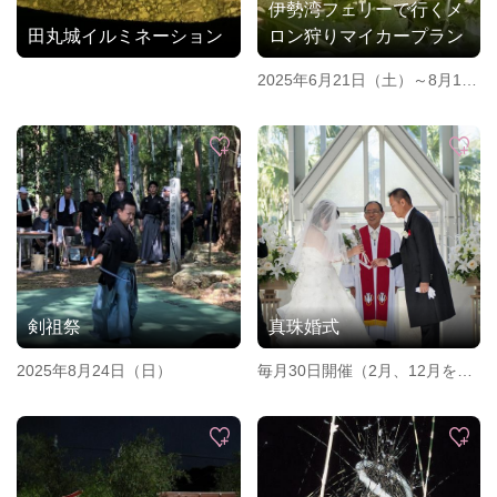
伊勢湾フェリーで行くメ
田丸城イルミネーション
ロン狩りマイカープラン
2025年6月21日（土）～8月17
日（土）
剣祖祭
真珠婚式
2025年8月24日（日）
毎月30日開催（2月、12月を除
く）