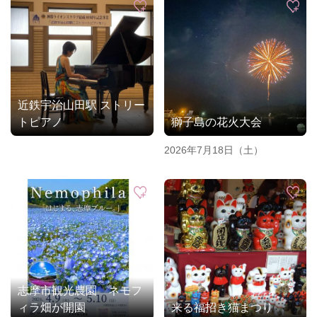
近鉄宇治山田駅 ストリー
トピアノ
獅子島の花火大会
2026年7月18日（土）
志摩市観光農園 ネモフ
ィラ畑が開園
来る福招き猫まつり