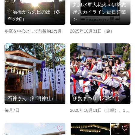
九鬼水軍大花火＜伊勢志
宇治橋からの日の出（冬
摩スカイライン延長営業
至の頃）
＞
冬至を中心として前後約1カ月
2025年10月31日（金）
石神さん（神明神社）
伊勢まつり【2025年】
毎月7日
2025年10月11日（土曜）、10
月12日（日曜）