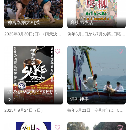
神宮奉納大相撲
高柳の夜店
2025年3月30日(日) （雨天決
例年6月1日から7月の第1日曜日
行）
までの下1桁に1,6,3,8の付く日
と毎週土曜日
2023伊勢志摩SAKEサミ
ット
藻刈神事
2023年9月24日（日）
毎年5月21日 令和4年は、5月
26日