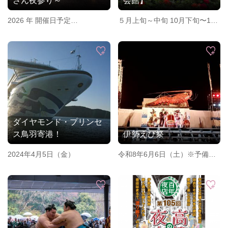
さん夜参り～
会館】
2026 年 開催日予定
５月上旬～中旬 10月下旬〜11
3月3日（火）ひな祭り満月
月上旬
4月17日（金）新月
5月31日（日）満月
7月29日（水）満月
8月28日（金）満月
9月27日（日）満月
10月11日（日）新月
11月9日（月）新月
ダイヤモンド・プリンセ
ス鳥羽寄港！
伊勢えび祭
2024年4月5日（金）
令和8年6月6日（土）※予備日6
月7日（日）