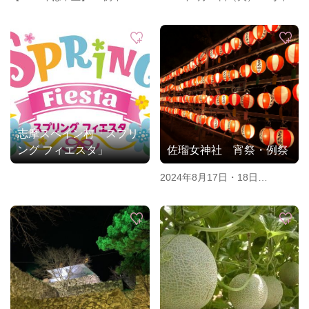
年7月中旬頃 (7月14日後の日
月14日に開催
曜日)
志摩スペイン村「スプリ
ング フィエスタ」
佐瑠女神社 宵祭・例祭
2024年8月17日・18日
※例年：8月17・18日